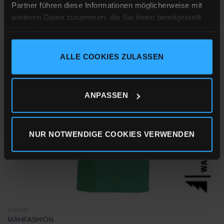
Partner führen diese Informationen möglicherweise mit
weiteren Daten zusammen, die Sie ihnen bereitgestellt
inkl. MwSt.
zzgl.
Versandkosten
haben oder die sie im Rahmen Ihrer Nutzung der Dienste
gesammelt haben.
ALLE COOKIES ZULASSEN
Impressum
Datenschutz
Cookie-Erklärung
Zu
Wunschliste
hinzufügen
ANPASSEN
NUR NOTWENDIGE COOKIES VERWENDEN
KINDER
MÄHFASHION