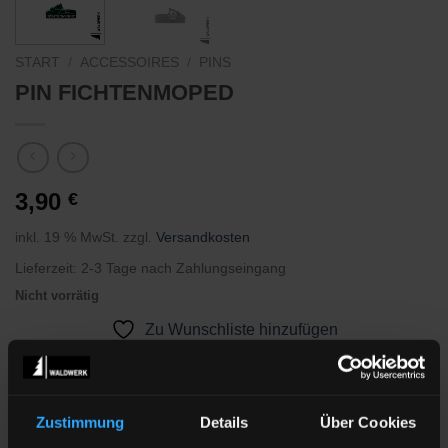
START
/
ACCESSOIRES
/
PINS
PIN FICHTENMOPED
3,90
€
inkl. 19 % MwSt.
zzgl.
Versandkosten
Lieferzeit:
2-3 Tage nach Zahlungseingang
Nicht vorrätig
Zu Wunschliste hinzufügen
Kategorien:
ACCESSOIRES
,
Pins
Schlagwörter:
fichtenmoped
,
Black forest
,
Pin
,
Pullover
Zustimmung
Details
Über Cookies