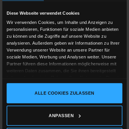
Diese Webseite verwendet Cookies
Wir verwenden Cookies, um Inhalte und Anzeigen zu
personalisieren, Funktionen für soziale Medien anbieten
zu können und die Zugriffe auf unsere Website zu
BESCHREIBUNG
analysieren. Außerdem geben wir Informationen zu Ihrer
Verwendung unserer Website an unsere Partner für
Designed and printed in the Black Forest
soziale Medien, Werbung und Analysen weiter. Unsere
Partner führen diese Informationen möglicherweise mit
Material
:
weiteren Daten zusammen, die Sie ihnen bereitgestellt
38mm x 19mm grosser Pin aus Stahl, im
haben oder die sie im Rahmen Ihrer Nutzung der Dienste
Siebdruckverfahren bedruckt, Epoxyversiegelung,
gesammelt haben.
Butterfly-Verschluss
ALLE COOKIES ZULASSEN
Impressum
Datenschutz
Cookie-Erklärung
ANPASSEN