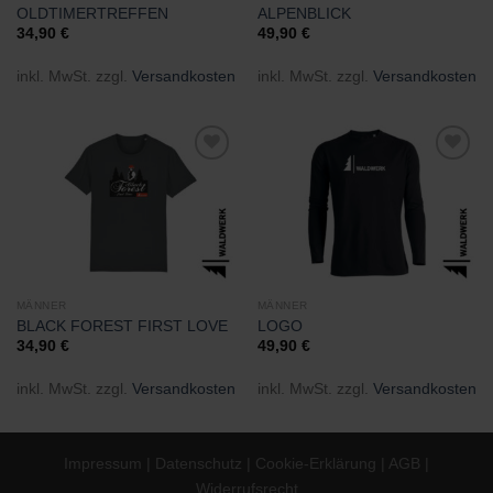
OLDTIMERTREFFEN
ALPENBLICK
34,90
€
49,90
€
inkl. MwSt.
zzgl.
Versandkosten
inkl. MwSt.
zzgl.
Versandkosten
Zu
Zu
Wunschliste
Wunschliste
hinzufügen
hinzufügen
MÄNNER
MÄNNER
BLACK FOREST FIRST LOVE
LOGO
34,90
€
49,90
€
inkl. MwSt.
zzgl.
Versandkosten
inkl. MwSt.
zzgl.
Versandkosten
Impressum
|
Datenschutz
|
Cookie-Erklärung
|
AGB
|
Widerrufsrecht