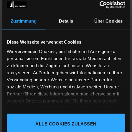
Wie bestelle ich?
Zustimmung
Details
Über Cookies
Wie kann ich meine Bestellung bezahlen?
Wieviel kostet der Versand meiner
Diese Webseite verwendet Cookies
Bestellung?
Wir verwenden Cookies, um Inhalte und Anzeigen zu
personalisieren, Funktionen für soziale Medien anbieten
In welche Länder kann ich meine
zu können und die Zugriffe auf unsere Website zu
Bestellung liefern lassen?
analysieren. Außerdem geben wir Informationen zu Ihrer
Verwendung unserer Website an unsere Partner für
Was passiert wenn Ware nicht lieferbar
soziale Medien, Werbung und Analysen weiter. Unsere
ist?
Partner führen diese Informationen möglicherweise mit
weiteren Daten zusammen, die Sie ihnen bereitgestellt
haben oder die sie im Rahmen Ihrer Nutzung der Dienste
Wann bekomme ich meine Bestellung?
gesammelt haben.
Was mache ich wenn ich etwas
ALLE COOKIES ZULASSEN
Impressum
Datenschutz
Cookie-Erklärung
umtauschen möchte oder