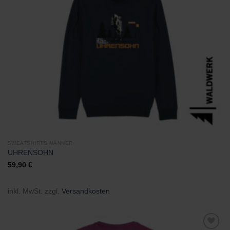
Wunschliste
hinzufügen
SWEATSHIRTS MÄNNER
UHRENSOHN
59,90
€
inkl. MwSt.
zzgl.
Versandkosten