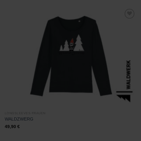
Zu
Wunschliste
hinzufügen
LONGSLEEVES FRAUEN
WALDZWERG
49,90
€