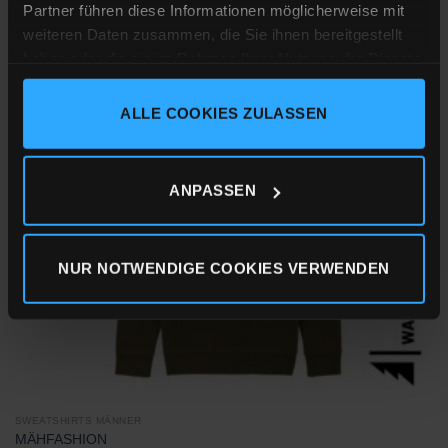
Partner führen diese Informationen möglicherweise mit
weiteren Daten zusammen, die Sie ihnen bereitgestellt
inkl. MwSt.
zzgl.
Versandkosten
haben oder die sie im Rahmen Ihrer Nutzung der Dienste
gesammelt haben.
ALLE COOKIES ZULASSEN
Impressum
Datenschutz
Cookie-Erklärung
Zu
Wunschliste
hinzufügen
ANPASSEN
NUR NOTWENDIGE COOKIES VERWENDEN
SWEATSHIRTS MÄNNER
MÄHFASHION