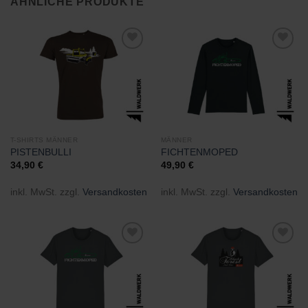
ÄHNLICHE PRODUKTE
Zu
Zu
Wunschliste
Wunschliste
hinzufügen
hinzufügen
T-SHIRTS MÄNNER
MÄNNER
PISTENBULLI
FICHTENMOPED
34,90
€
49,90
€
inkl. MwSt.
zzgl.
Versandkosten
inkl. MwSt.
zzgl.
Versandkosten
Zu
Zu
Wunschliste
Wunschliste
hinzufügen
hinzufügen