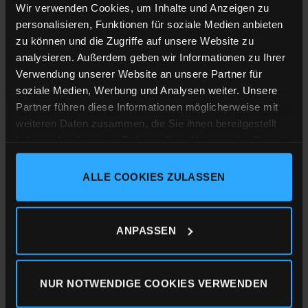
Wir verwenden Cookies, um Inhalte und Anzeigen zu
Shirt-Material
:
personalisieren, Funktionen für soziale Medien anbieten
Männer Rundhals T-Shirt, 100% ringgesponnene Bio-
zu können und die Zugriffe auf unsere Website zu
Baumwolle, Single Jersey mit 155g/m²
analysieren. Außerdem geben wir Informationen zu Ihrer
Verwendung unserer Website an unsere Partner für
Druckverfahren:
soziale Medien, Werbung und Analysen weiter. Unsere
Sieb-Transferdruck
Partner führen diese Informationen möglicherweise mit
weiteren Daten zusammen, die Sie ihnen bereitgestellt
Unsere Textilien besitzen die folgenden
haben oder die sie im Rahmen Ihrer Nutzung der Dienste
Zertifizierungen:
gesammelt haben.
ALLE COOKIES ZULASSEN
Impressum
Datenschutz
Cookie-Erklärung
ANPASSEN
NUR NOTWENDIGE COOKIES VERWENDEN