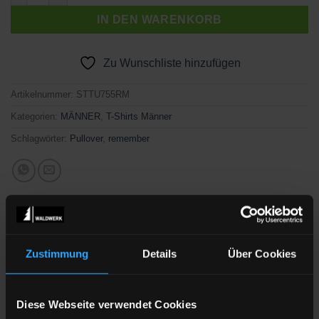
IN DEN WARENKORB
Zu Wunschliste hinzufügen
Artikelnummer:
STTU755RM
Kategorien:
MÄNNER
,
T-Shirts Männer
Schlagwörter:
Pullover
,
remember
Zustimmung
Details
Über Cookies
BESCHREIBUNG
Diese Webseite verwendet Cookies
Designed and printed in the Black Forest