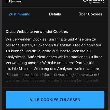
möglichst nachhaltige Herstellung.
Jedes Shirt wird
individuell
für Deine Bestellung hier bei
Zustimmung
Details
Über Cookies
uns im Schwarzwald bedruckt, die
Siebtransferdrucke
,
die wir verwenden kommen von einem Hersteller auf der
schwäbischen Alb und sind schadstoffgeprüft und
Diese Webseite verwendet Cookies
nach
Öko-Tex Standard 100 Klasse 1
zertifiziert, das
Wir verwenden Cookies, um Inhalte und Anzeigen zu
bedeutet vollkommen unbedenklich und daher auch für
personalisieren, Funktionen für soziale Medien anbieten
Kleinkinder und Babies geeignet.
zu können und die Zugriffe auf unsere Website zu
analysieren. Außerdem geben wir Informationen zu Ihrer
Da wir jede Bestellung individuell drucken, wäre es schön
Verwendung unserer Website an unsere Partner für
und vor allem resourcenschonend, wenn Du nicht zur
soziale Medien, Werbung und Analysen weiter. Unsere
Auswahl bestellen würdest! Nutze doch einfach unsere
Partner führen diese Informationen möglicherweise mit
Masstabellen, sollte was mal nicht passen, ist ein
weiteren Daten zusammen, die Sie ihnen bereitgestellt
Umtausch natürlich auch kein Problem.
haben oder die sie im Rahmen Ihrer Nutzung der Dienste
gesammelt haben.
Das Shirt in der Farbe
Natural Raw
kommt ganz
ohne
ALLE COOKIES ZULASSEN
Färben
aus und erhält so einen natürlichen, reinen Effekt.
Impressum
Datenschutz
Cookie-Erklärung
Winzige Stückchen der ursprünglichen Baumwollpflanze,