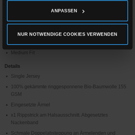
zum Beispiel Samenpartikel, strukturieren den Farbton. Er
ANPASSEN
zeigt die wahre Farbe und das Wesen der Baumwolle. Mit
all seinen Unvollkommenheiten ist Natural Raw in unseren
Augen perfekt
NUR NOTWENDIGE COOKIES VERWENDEN
Größe & Passform
Medium Fit
Details
Single Jersey
100% gekämmte ringgesponnene Bio-Baumwolle 155
GSM
Eingesetzte Ärmel
x1 Rippstrick am Halsausschnitt. Abgesetztes
Nackenband
Schmale Doppelabsteppung an Ärmelenden und