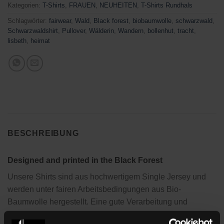
Kategorien:
T-Shirts
,
FRAUEN
,
NEUHEITEN
,
T-Shirts Rundhals
Schlagwörter:
fairwear
,
Wald
,
Black forest
,
biobaumwolle
,
schwarzwald
,
Schwarzwaldshirt
,
Pullover
,
Wälderin
,
Wandern
,
bollenhut
,
tracht
,
lisbeth
,
heimat
BESCHREIBUNG
Designed and printed in the Black Forest
Unsere Shirts sind aus hochwertigem Single Jersey und
werden unter fairen Arbeitsbedingungen aus Bio-
Baumwolle hergestellt. Eine gute Verarbeitung und
Passform sind uns hierbei ebenso wichtig wie eine