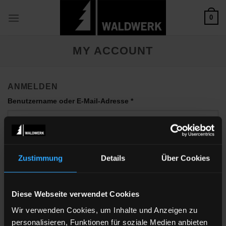
Zum
0
Inhalt
springen
MY ACCOUNT
ANMELDEN
Erforderlich
Benutzername oder E-Mail-Adresse
*
Erforderlich
Passwort
*
Zustimmung
Details
Über Cookies
Diese Webseite verwendet Cookies
Angemeldet bleiben
Wir verwenden Cookies, um Inhalte und Anzeigen zu
ANMELDEN
personalisieren, Funktionen für soziale Medien anbieten