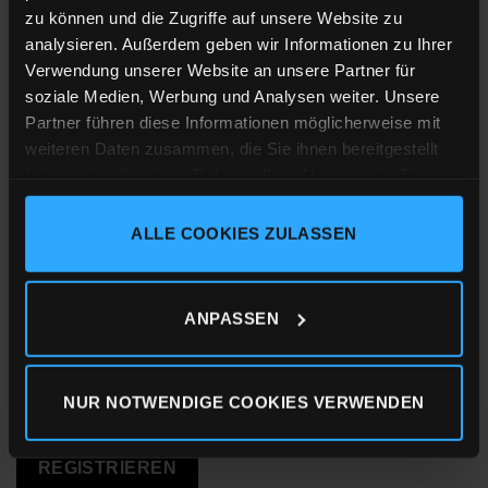
zu können und die Zugriffe auf unsere Website zu
Passwort vergessen?
analysieren. Außerdem geben wir Informationen zu Ihrer
Verwendung unserer Website an unsere Partner für
REGISTRIEREN
soziale Medien, Werbung und Analysen weiter. Unsere
Erforderlich
E-Mail-Adresse
*
Partner führen diese Informationen möglicherweise mit
weiteren Daten zusammen, die Sie ihnen bereitgestellt
haben oder die sie im Rahmen Ihrer Nutzung der Dienste
gesammelt haben.
Erforderlich
Passwort
*
ALLE COOKIES ZULASSEN
Impressum
Datenschutz
Cookie-Erklärung
ANPASSEN
FÜR UNSEREN NEWSLETTER ANMELDEN
Ja, ich möchte ein Kundenkonto eröffnen und
NUR NOTWENDIGE COOKIES VERWENDEN
Erforderlich
akzeptiere die
Datenschutzerklärung
.
*
REGISTRIEREN