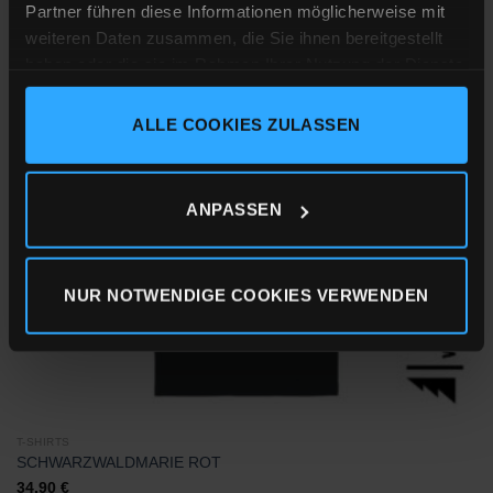
Partner führen diese Informationen möglicherweise mit
inkl. MwSt.
zzgl.
Versandkosten
weiteren Daten zusammen, die Sie ihnen bereitgestellt
haben oder die sie im Rahmen Ihrer Nutzung der Dienste
gesammelt haben.
ALLE COOKIES ZULASSEN
Zu
Impressum
Datenschutz
Cookie-Erklärung
Wunschliste
hinzufügen
ANPASSEN
NUR NOTWENDIGE COOKIES VERWENDEN
T-SHIRTS
SCHWARZWALDMARIE ROT
34,90
€