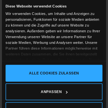
Designed and printed in the Black Forest
Diese Webseite verwendet Cookies
Wir verwenden Cookies, um Inhalte und Anzeigen zu
personalisieren, Funktionen für soziale Medien anbieten
Shirt-Material
:
zu können und die Zugriffe auf unsere Website zu
analysieren. Außerdem geben wir Informationen zu Ihrer
Männer Rundhals T-Shirt, 100% ringgesponnene
Verwendung unserer Website an unsere Partner für
gekämmte Bio-Baumwolle, Single Jersey mit 155g/m²
soziale Medien, Werbung und Analysen weiter. Unsere
Partner führen diese Informationen möglicherweise mit
Medium Fit
weiteren Daten zusammen, die Sie ihnen bereitgestellt
haben oder die sie im Rahmen Ihrer Nutzung der Dienste
Druckverfahren:
Siebtransferdruck
gesammelt haben.
ALLE COOKIES ZULASSEN
Dieses Textil besitzt die folgende Zertifizierung
Impressum
Datenschutz
Cookie-Erklärung
ANPASSEN