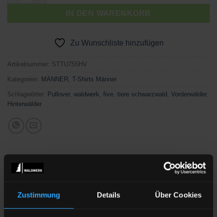
IN DEN WARENKORB
Zu Wunschliste hinzufügen
Artikelnummer:
STTU755HV
Kategorien:
MÄNNER
,
T-Shirts Männer
Schlagwörter:
Pullover
,
waldwerk
,
five
,
tiere schwarzwald
,
Vorderwälder
,
Hinterwälder
BESCHREIBUNG
Zustimmung
Details
Über Cookies