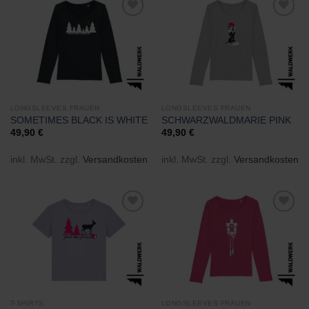
Zu
Zu
Wunschliste
Wunschliste
hinzufügen
hinzufügen
LONGSLEEVES FRAUEN
LONGSLEEVES FRAUEN
SOMETIMES BLACK IS WHITE
SCHWARZWALDMARIE PINK
49,90
€
49,90
€
inkl. MwSt.
zzgl.
Versandkosten
inkl. MwSt.
zzgl.
Versandkosten
Zu
Zu
Wunschliste
Wunschliste
hinzufügen
hinzufügen
T-SHIRTS
LONGSLEEVES FRAUEN