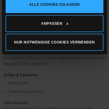
ALLE COOKIES ZULASSEN
unbedenklich und daher auch für Kleinkinder und Babies
Impressum
Datenschutz
Cookie-Erklärung
geeignet.
Da wir jede Bestellung individuell drucken, wäre es schön
ANPASSEN
und vor allem resourcenschonend, wenn Du nicht zur
Auswahl bestellen würdest! Nutze doch einfach unsere
Masstabellen, sollte was mal nicht passen, ist ein
NUR NOTWENDIGE COOKIES VERWENDEN
Umtausch natürlich auch kein Problem.
Das-letzte-Eichhorn ist in allen abgebildeten Farben in den
Grössen S-XXL erhältlich!
Größe & Passform
Medium Fit
Farbe black bis XXL
Shirt-Material
:
Frauen Rundhals T-Shirt, 100% ringgesponnene Bio-