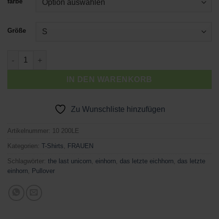
farbe
Größe
DAS LETZTE EICHHORN Menge
IN DEN WARENKORB
Zu Wunschliste hinzufügen
Artikelnummer:
10 200LE
Kategorien:
T-Shirts
,
FRAUEN
Schlagwörter:
the last unicorn
,
einhorn
,
das letzte eichhorn
,
das letzte
einhorn
,
Pullover