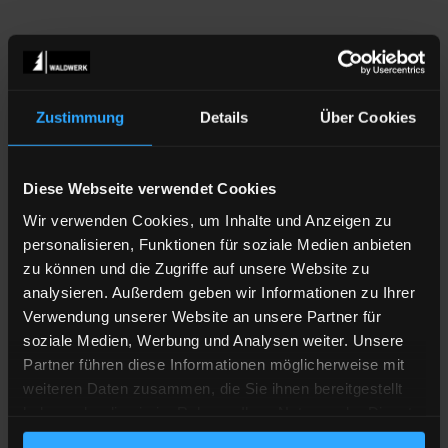
BESCHREIBUNG
Zustimmung
Details
Über Cookies
Designed and printed in the Black Forest
Unsere Das-letzte-Eichhorn-Shirts sind aus hochwertigem
Diese Webseite verwendet Cookies
Single Jersey und werden unter fairen Arbeitsbedingungen
Wir verwenden Cookies, um Inhalte und Anzeigen zu
aus Bio-Baumwolle hergestellt. Eine gute Verarbeitung
personalisieren, Funktionen für soziale Medien anbieten
und Passform sind uns hierbei ebenso wichtig wie eine
zu können und die Zugriffe auf unsere Website zu
möglichst umweltfreundliche Herstellung.
analysieren. Außerdem geben wir Informationen zu Ihrer
Verwendung unserer Website an unsere Partner für
Jedes Das-letzte-Eichhorn- Shirt wird
individuell
für Deine
soziale Medien, Werbung und Analysen weiter. Unsere
Bestellung hier bei uns im Schwarzwald bedruckt, die
Partner führen diese Informationen möglicherweise mit
Siebtransferdrucke
, die wir verwenden kommen von
weiteren Daten zusammen, die Sie ihnen bereitgestellt
einem Hersteller auf der schwäbischen Alb und sind
haben oder die sie im Rahmen Ihrer Nutzung der Dienste
schadstoffgeprüft und nach
Öko-Tex Standard 100
gesammelt haben.
Klasse 1
zertifiziert, das bedeutet vollkommen