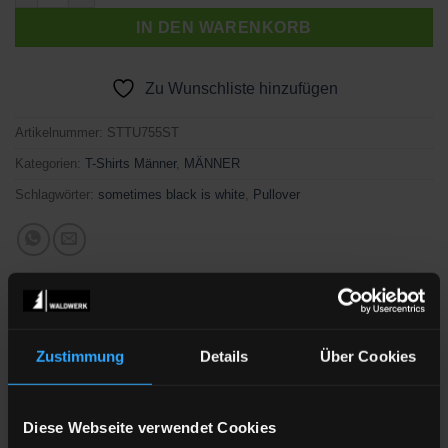
IN DEN WARENKORB
Zu Wunschliste hinzufügen
Artikelnummer:
STTU755ST
Kategorien:
T-Shirts Männer
,
MÄNNER
Schlagwörter:
sometimes black is white
,
Pullover
Zustimmung
Details
Über Cookies
BESCHREIBUNG
Diese Webseite verwendet Cookies
Designed and printed in the Black Forest