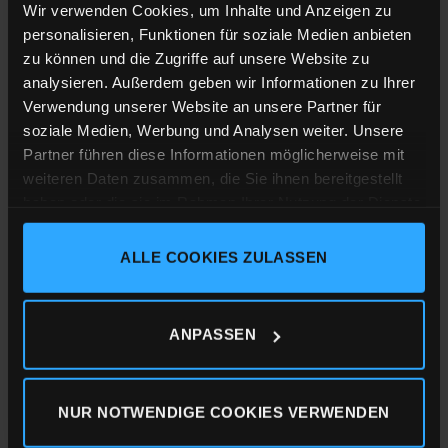
Wir verwenden Cookies, um Inhalte und Anzeigen zu
Shirt-Material
:
personalisieren, Funktionen für soziale Medien anbieten
Männer Rundhals T-Shirt, 100% ringgesponnene Bio-
zu können und die Zugriffe auf unsere Website zu
Baumwolle, Single Jersey mit 155g/m²
analysieren. Außerdem geben wir Informationen zu Ihrer
Verwendung unserer Website an unsere Partner für
Druckverfahren:
soziale Medien, Werbung und Analysen weiter. Unsere
Sieb-Transferdruck
Partner führen diese Informationen möglicherweise mit
weiteren Daten zusammen, die Sie ihnen bereitgestellt
Unsere Textilien besitzen die folgenden
haben oder die sie im Rahmen Ihrer Nutzung der Dienste
Zertifizierungen:
gesammelt haben.
ALLE COOKIES ZULASSEN
Impressum
Datenschutz
Cookie-Erklärung
ANPASSEN
NUR NOTWENDIGE COOKIES VERWENDEN