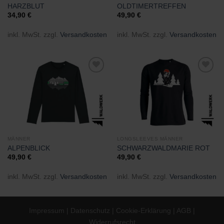
HARZBLUT
OLDTIMERTREFFEN
34,90
€
49,90
€
inkl. MwSt.
zzgl.
Versandkosten
inkl. MwSt.
zzgl.
Versandkosten
Zu
Zu
Wunschliste
Wunschliste
hinzufügen
hinzufügen
MÄNNER
LONGSLEEVES MÄNNER
ALPENBLICK
SCHWARZWALDMARIE ROT
49,90
€
49,90
€
inkl. MwSt.
zzgl.
Versandkosten
inkl. MwSt.
zzgl.
Versandkosten
Impressum
|
Datenschutz
|
Cookie-Erklärung
|
AGB
|
Widerrufsrecht