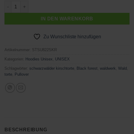
SCHWAKI RELOADED Menge
IN DEN WARENKORB
Zu Wunschliste hinzufügen
Artikelnummer:
STSU822SKR
Kategorien:
Hoodies Unisex
,
UNISEX
Schlagwörter:
schwarzwälder kirschtorte
,
Black forest
,
waldwerk
,
Wald
,
torte
,
Pullover
BESCHREIBUNG