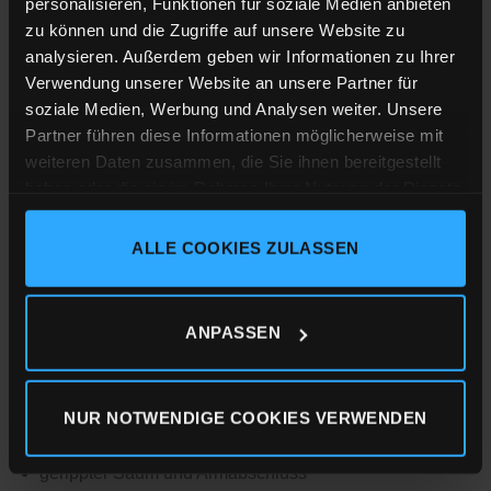
personalisieren, Funktionen für soziale Medien anbieten
Auswahl bestellen würdest! Nutze doch einfach unsere
zu können und die Zugriffe auf unsere Website zu
Masstabellen, sollte was mal nicht passen, ist ein
analysieren. Außerdem geben wir Informationen zu Ihrer
Umtausch natürlich auch kein Problem.
Verwendung unserer Website an unsere Partner für
soziale Medien, Werbung und Analysen weiter. Unsere
Größe & Passform
Partner führen diese Informationen möglicherweise mit
Medium Fit
weiteren Daten zusammen, die Sie ihnen bereitgestellt
haben oder die sie im Rahmen Ihrer Nutzung der Dienste
Details
gesammelt haben.
85% Bio-Baumwolle (gekämmt, ringgesponnen)
ALLE COOKIES ZULASSEN
Impressum
Datenschutz
Cookie-Erklärung
15% Polyester
350 g/m²
ANPASSEN
weiche Frottee Innenseite (aufgeraut)
Kapuze mit Kordel
NUR NOTWENDIGE COOKIES VERWENDEN
aufgesetzte Kanguruh-Tasche
gerippter Saum und Armabschluss