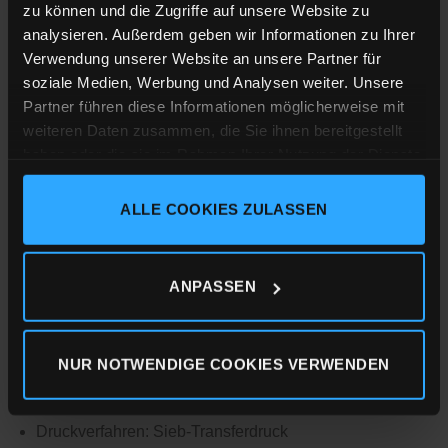
Masstabellen, sollte was mal nicht passen, ist ein
zu können und die Zugriffe auf unsere Website zu
Umtausch natürlich auch kein Problem.
analysieren. Außerdem geben wir Informationen zu Ihrer
Verwendung unserer Website an unsere Partner für
Größe & Passform
soziale Medien, Werbung und Analysen weiter. Unsere
Partner führen diese Informationen möglicherweise mit
Medium Fit
weiteren Daten zusammen, die Sie ihnen bereitgestellt
haben oder die sie im Rahmen Ihrer Nutzung der Dienste
Details
gesammelt haben.
85% Bio-Baumwolle (gekämmt, ringgesponnen)
ALLE COOKIES ZULASSEN
15% Polyester
Impressum
Datenschutz
Cookie-Erklärung
350 g/m²
ANPASSEN
weiche Frottee Innenseite (aufgeraut)
Kapuze mit Kordel
aufgesetzte Kanguruh-Tasche
NUR NOTWENDIGE COOKIES VERWENDEN
gerippter Saum und Armabschluss
Druckverfahren: Sieb-Transferdruck