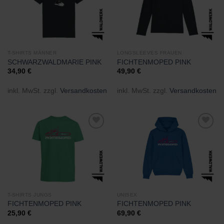
Wunschliste
Wunschliste
hinzufügen
hinzufügen
T-SHIRTS MÄNNER
LONGSLEEVES FRAUEN
SCHWARZWALDMARIE PINK
FICHTENMOPED PINK
34,90
€
49,90
€
inkl. MwSt.
zzgl.
Versandkosten
inkl. MwSt.
zzgl.
Versandkosten
Zu
Zu
Wunschliste
Wunschliste
hinzufügen
hinzufügen
T-SHIRTS JUNGS
UNISEX
FICHTENMOPED PINK
FICHTENMOPED PINK
25,90
€
69,90
€