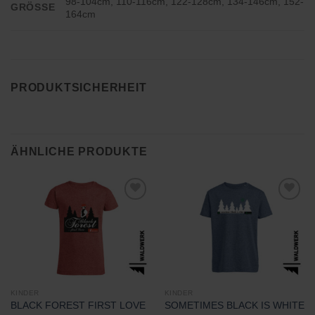
98-104cm, 110-116cm, 122-128cm, 134-146cm, 152-
GRÖSSE
164cm
PRODUKTSICHERHEIT
ÄHNLICHE PRODUKTE
Zu
Zu
Wunschliste
Wunschliste
hinzufügen
hinzufügen
KINDER
KINDER
BLACK FOREST FIRST LOVE
SOMETIMES BLACK IS WHITE