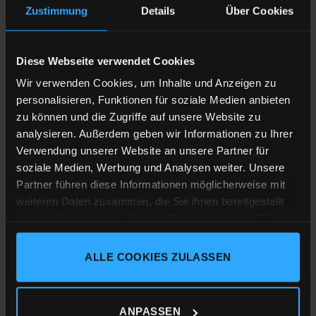
Designed and printed in the Black Forest
Zustimmung
Details
Über Cookies
In Zusammenarbeit mit der
Rehaklinik
Katharinenhöhe
(Rehabilitationsklinik für Kinder und
Diese Webseite verwendet Cookies
Jugendliche), entstand das neue Motiv “Rehas”.
Wir verwenden Cookies, um Inhalte und Anzeigen zu
personalisieren, Funktionen für soziale Medien anbieten
5€ pro verkauftem Shirt, gehen als Spende an die
zu können und die Zugriffe auf unsere Website zu
Katharinenhöhe.
analysieren. Außerdem geben wir Informationen zu Ihrer
Verwendung unserer Website an unsere Partner für
Shirt-Material
:
soziale Medien, Werbung und Analysen weiter. Unsere
Partner führen diese Informationen möglicherweise mit
Kinder Rundhals T-Shirt, 100% ringgesponnene gekämmte
weiteren Daten zusammen, die Sie ihnen bereitgestellt
Bio-Baumwolle, Single Jersey mit 155g/m²
haben oder die sie im Rahmen Ihrer Nutzung der Dienste
gesammelt haben.
Medium Fit
ALLE COOKIES ZULASSEN
Druckverfahren:
Siebdruck
Impressum
Datenschutz
Cookie-Erklärung
Dieses Textil besitzt die folgende Zertifizierung
ANPASSEN