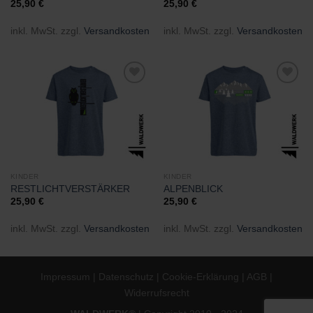
25,90
€
25,90
€
inkl. MwSt.
zzgl.
Versandkosten
inkl. MwSt.
zzgl.
Versandkosten
Zu
Zu
Wunschliste
Wunschliste
hinzufügen
hinzufügen
KINDER
KINDER
RESTLICHTVERSTÄRKER
ALPENBLICK
25,90
€
25,90
€
inkl. MwSt.
zzgl.
Versandkosten
inkl. MwSt.
zzgl.
Versandkosten
Impressum
|
Datenschutz
|
Cookie-Erklärung
|
AGB
|
Widerrufsrecht