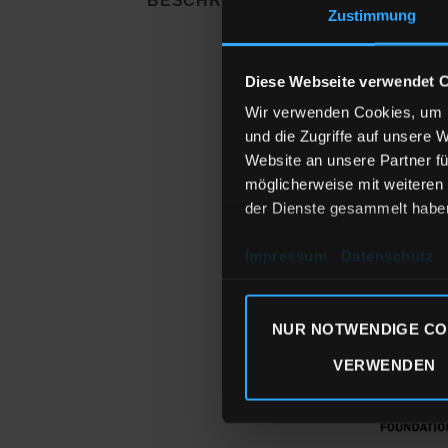
BESCHREIBUNG
Zustimmung
Shirt-Material
:
Diese Webseite verwendet 
Uni-Shirts:
Wir verwenden Cookies, um I
Kinder Rundhals
und die Zugriffe auf unsere 
Medium Fit
Website an unsere Partner fü
möglicherweise mit weiteren
Druckverfahren
der Dienste gesammelt habe
Sieb-Transferdru
Impressum
Datenschutz
Unsere Textilien
NUR NOTWENDIGE CO
VERWENDEN