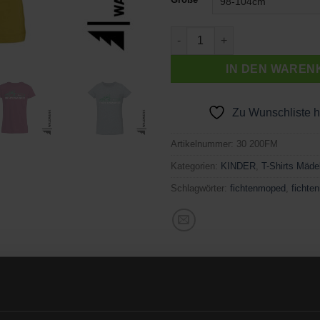
FICHTENMOPED GRÜN Menge
IN DEN WAREN
Zu Wunschliste 
Artikelnummer:
30 200FM
Kategorien:
KINDER
,
T-Shirts Mäde
Schlagwörter:
fichtenmoped
,
fichte
inted in the Black Forest