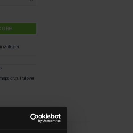
KORB
hinzufügen
ls
nmopd grün
,
Pullover