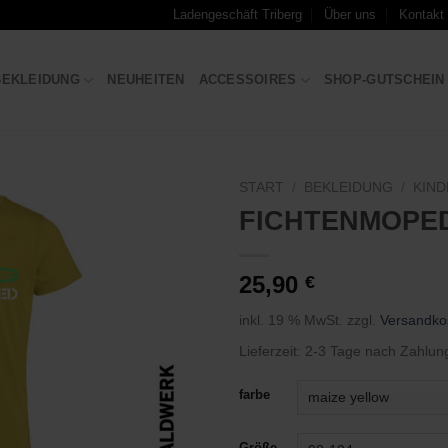
Ladengeschäft Triberg
Über uns
Kontakt
BEKLEIDUNG
NEUHEITEN
ACCESSOIRES
SHOP-GUTSCHEIN
START
/
BEKLEIDUNG
/
KIND
FICHTENMOPE
Zu
Wunschliste
hinzufügen
25,90
€
inkl. 19 % MwSt.
zzgl.
Versandko
Lieferzeit:
2-3 Tage nach Zahlun
farbe
Größe