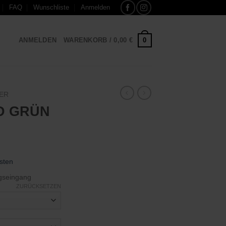
FAQ
Wunschliste
Anmelden
0
ANMELDEN
WARENKORB /
0,00
€
ER
D GRÜN
sten
gseingang
ZURÜCKSETZEN