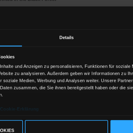
nd aus hochwertigem Single Jersey und werden unter fairen A
e gute Verarbeitung und Passform sind uns hierbei ebenso wicht
Details
individuell
für Deine Bestellung hier bei uns im Schwarzwald b
n von einem Hersteller auf der schwäbischen Alb und sind sc
lasse 1
zertifiziert, das bedeutet vollkommen unbedenklich und
Cookies
nhalte und Anzeigen zu personalisieren, Funktionen für soziale
Website zu analysieren. Außerdem geben wir Informationen zu I
ellung individuell drucken, wäre es schön und vor allem resou
r soziale Medien, Werbung und Analysen weiter. Unsere Partner
t! Nutze doch einfach unsere Masstabellen, sollte was mal nicht
 Daten zusammen, die Sie ihnen bereitgestellt haben oder die s
n.
Cookie-Erklärung
eve, 100% ringgesponnene Bio-Baumwolle, Single Jersey mit 
:
OKIES