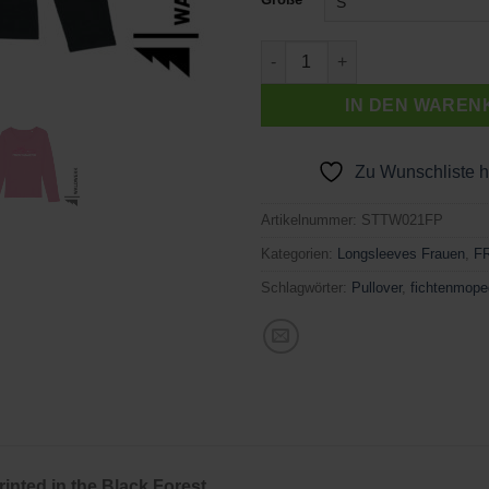
FICHTENMOPED PINK Menge
IN DEN WAREN
Zu Wunschliste 
Artikelnummer:
STTW021FP
Kategorien:
Longsleeves Frauen
,
F
Schlagwörter:
Pullover
,
fichtenmope
inted in the Black Forest