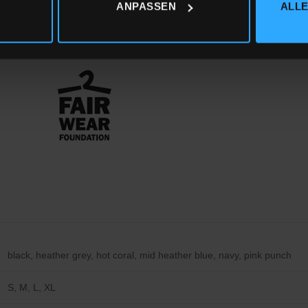
ck
ANPASSEN
ALLE
 besitzen die folgenden Zertifizierungen:
black, heather grey, hot coral, mid heather blue, navy, pink punch
S, M, L, XL