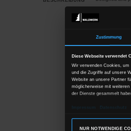
BESCHREIBUNG
Unsere Shirts si
hergestellt. Ein
Herstellung.
Zustimmung
Jedes Shirt wird
verwenden komme
Standard 100 K
Diese Webseite verwendet 
geeignet.
Wir verwenden Cookies, um I
und die Zugriffe auf unsere 
Da wir jede Best
Website an unsere Partner fü
bestellen würdes
möglicherweise mit weiteren
kein Problem.
der Dienste gesammelt habe
Shirt-Material
:
Impressum
Datenschutz
Frauen Long sle
Druckverfahren
NUR NOTWENDIGE CO