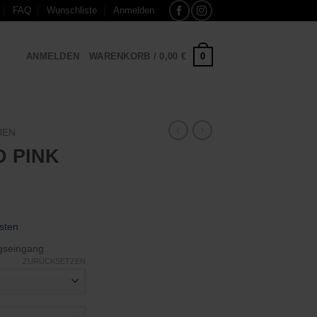
FAQ
Wunschliste
Anmelden
0
ANMELDEN
WARENKORB /
0,00
€
UEN
 PINK
sten
gseingang
ZURÜCKSETZEN