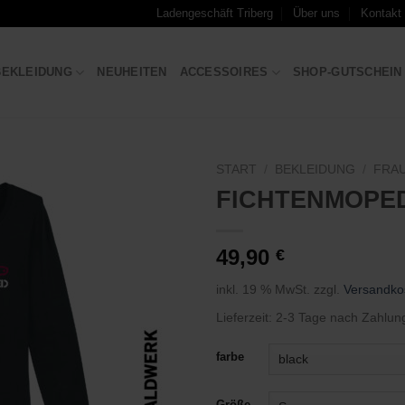
Ladengeschäft Triberg
Über uns
Kontakt
BEKLEIDUNG
NEUHEITEN
ACCESSOIRES
SHOP-GUTSCHEIN
START
/
BEKLEIDUNG
/
FRA
FICHTENMOPED
Zu
Wunschliste
hinzufügen
49,90
€
inkl. 19 % MwSt.
zzgl.
Versandko
Lieferzeit:
2-3 Tage nach Zahlun
farbe
Größe