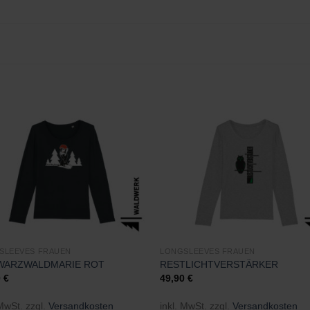
Zu
Zu
Wunschliste
Wunschli
hinzufügen
hinzufü
SLEEVES FRAUEN
LONGSLEEVES FRAUEN
WARZWALDMARIE ROT
RESTLICHTVERSTÄRKER
0
€
49,90
€
 MwSt.
zzgl.
Versandkosten
inkl. MwSt.
zzgl.
Versandkosten