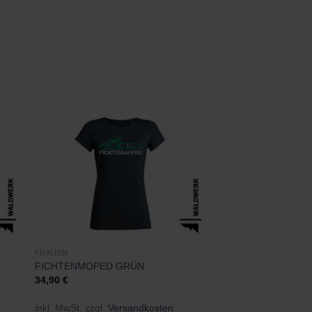
Zu
ste
Wunschliste
gen
hinzufügen
FRAUEN
FICHTENMOPED GRÜN
34,90
€
inkl. MwSt.
zzgl.
Versandkosten