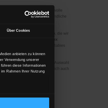
rbeitsbedingungen aus Bio-Baumwolle
ig wie eine möglichst umweltfreundliche
Über Cookies
edruckt, die
Siebtransferdrucke
, die wir
hadstoffgeprüft und nach
Öko-Tex
 daher auch für Kleinkinder und Babies
 Medien anbieten zu können
hrer Verwendung unserer
rcenschonend, wenn Du nicht zur Auswahl
 führen diese Informationen
 passen, ist ein Umtausch natürlich auch
ie im Rahmen Ihrer Nutzung
155g/m²