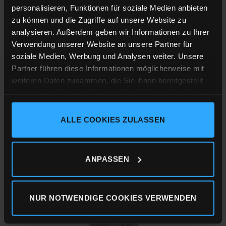
hinzufügen
personalisieren, Funktionen für soziale Medien anbieten
zu können und die Zugriffe auf unsere Website zu
analysieren. Außerdem geben wir Informationen zu Ihrer
Verwendung unserer Website an unsere Partner für
soziale Medien, Werbung und Analysen weiter. Unsere
Partner führen diese Informationen möglicherweise mit
weiteren Daten zusammen, die Sie ihnen bereitgestellt
haben oder die sie im Rahmen Ihrer Nutzung der Dienste
gesammelt haben.
ALLE COOKIES ZULASSEN
Impressum
Datenschutz
Cookie-Erklärung
UNISEX
LISBETH
69,90
€
ANPASSEN
inkl. MwSt.
zzgl.
Versandkosten
NUR NOTWENDIGE COOKIES VERWENDEN
Zu