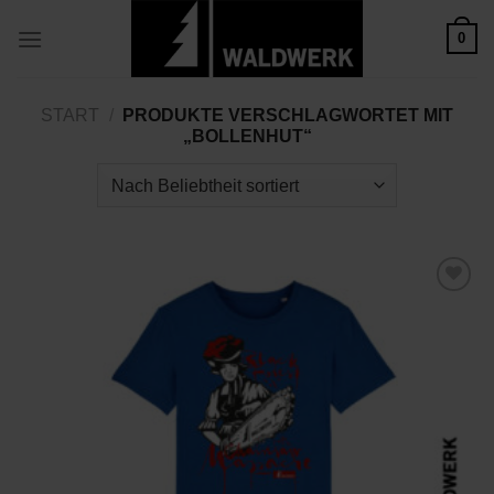
Zum
0
Inhalt
springen
START
/
PRODUKTE VERSCHLAGWORTET MIT
„BOLLENHUT“
Zu
Wunschliste
hinzufügen