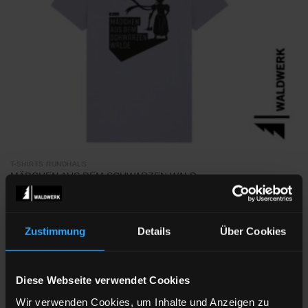
T-SHIRTS RUNDHALS
MÄDCHEN AUS DEM SCHWARZEN WALD
34,90
€
inkl. MwSt.
zzgl.
Versandkosten
Zustimmung
Details
Über Cookies
Diese Webseite verwendet Cookies
Zu
Wunschliste
Wir verwenden Cookies, um Inhalte und Anzeigen zu