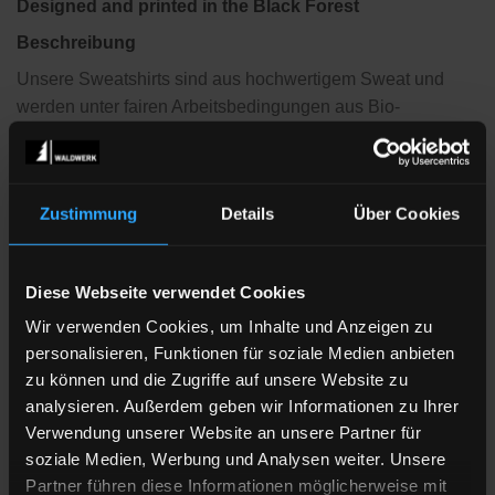
Designed and printed in the Black Forest
Beschreibung
Unsere Sweatshirts sind aus hochwertigem Sweat und
werden unter fairen Arbeitsbedingungen aus Bio-
Baumwolle und recyceltem Polyester hergestellt. Eine gute
Verarbeitung und Passform sind uns hierbei ebenso
wichtig wie eine möglichst umweltfreundliche Herstellung.
Zustimmung
Details
Über Cookies
Jedes Teil wird
individuell
für Deine Bestellung hier bei
uns im Schwarzwald bedruckt, die
Siebtransferdrucke
,
Diese Webseite verwendet Cookies
die wir verwenden kommen von einem Hersteller auf der
schwäbischen Alb und sind schadstoffgeprüft und
Wir verwenden Cookies, um Inhalte und Anzeigen zu
nach
Öko-Tex Standard 100 Klasse 1
zertifiziert, das
personalisieren, Funktionen für soziale Medien anbieten
bedeutet vollkommen unbedenklich und daher auch für
zu können und die Zugriffe auf unsere Website zu
Kleinkinder und Babies geeignet.
analysieren. Außerdem geben wir Informationen zu Ihrer
Verwendung unserer Website an unsere Partner für
Da wir jede Bestellung individuell drucken, wäre es schön
soziale Medien, Werbung und Analysen weiter. Unsere
und vor allem Resourcen schonend, wenn Du nicht zur
Partner führen diese Informationen möglicherweise mit