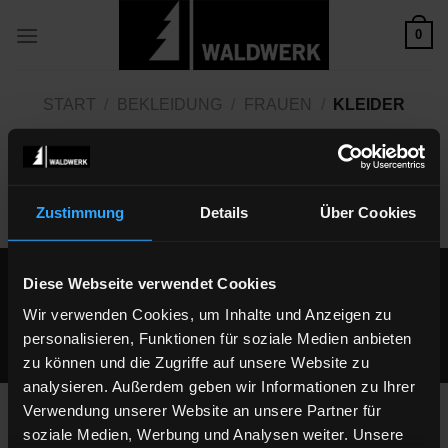
Zum
0
Inhalt
springen
START
/
BEKLEIDUNG
/
FRAUEN
/
KLEIDER
Es wurden keine Produkte gefunden, die deiner Auswahl
entsprechen.
Zustimmung
Details
Über Cookies
Impressum
|
Datenschutz
|
Cookie-Erklärung
|
AGB
|
Diese Webseite verwendet Cookies
Widerrufsrecht
Wir verwenden Cookies, um Inhalte und Anzeigen zu
WALDWERK®
| Copyright 2010 - 2024
personalisieren, Funktionen für soziale Medien anbieten
Alle Preise inkl. der gesetzlichen MwSt.
zu können und die Zugriffe auf unsere Website zu
analysieren. Außerdem geben wir Informationen zu Ihrer
Verwendung unserer Website an unsere Partner für
soziale Medien, Werbung und Analysen weiter. Unsere