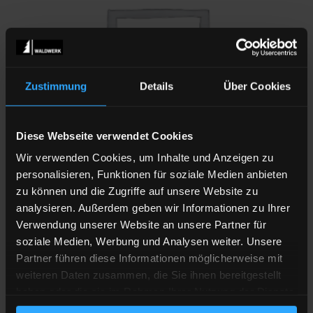
hinzufügen
Zustimmung
Details
Über Cookies
Diese Webseite verwendet Cookies
Wir verwenden Cookies, um Inhalte und Anzeigen zu
personalisieren, Funktionen für soziale Medien anbieten
MIT SEITENTASCHE
zu können und die Zugriffe auf unsere Website zu
SCHWARZWÄLDER KIRSCHTORTE
analysieren. Außerdem geben wir Informationen zu Ihrer
69,90
€
Verwendung unserer Website an unsere Partner für
soziale Medien, Werbung und Analysen weiter. Unsere
inkl. MwSt.
zzgl.
Versandkosten
Partner führen diese Informationen möglicherweise mit
weiteren Daten zusammen, die Sie ihnen bereitgestellt
haben oder die sie im Rahmen Ihrer Nutzung der Dienste
gesammelt haben.
Zu