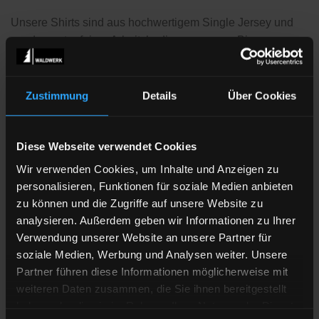
Unsere Shirts sind aus hochwertigem Single Jersey und
werden unter fairen Arbeitsbedingungen aus Bio-
Baumwolle hergestellt. Eine gute Verarbeitung und
Passform sind uns hierbei ebenso wichtig wie eine
möglichst umweltfreundliche Herstellung.
Zustimmung
Details
Über Cookies
Jedes Shirt wird
individuell
für Deine Bestellung hier bei
uns im Schwarzwald bedruckt, die
Siebtransferdrucke
,
Diese Webseite verwendet Cookies
die wir verwenden kommen von einem Hersteller auf der
Wir verwenden Cookies, um Inhalte und Anzeigen zu
schwäbischen Alb und sind schadstoffgeprüft und
personalisieren, Funktionen für soziale Medien anbieten
nach
Öko-Tex Standard 100 Klasse 1
zertifiziert, das
zu können und die Zugriffe auf unsere Website zu
bedeutet vollkommen unbedenklich und daher auch für
analysieren. Außerdem geben wir Informationen zu Ihrer
Kleinkinder und Babies geeignet.
Verwendung unserer Website an unsere Partner für
soziale Medien, Werbung und Analysen weiter. Unsere
Da wir jede Bestellung individuell drucken, wäre es schön
Partner führen diese Informationen möglicherweise mit
und vor allem resourcenschonend, wenn Du nicht zur
weiteren Daten zusammen, die Sie ihnen bereitgestellt
Auswahl bestellen würdest! Nutze doch einfach unsere
haben oder die sie im Rahmen Ihrer Nutzung der Dienste
Masstabellen, sollte was mal nicht passen, ist ein