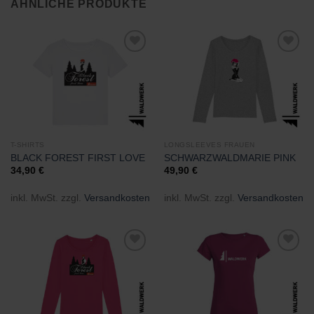
ÄHNLICHE PRODUKTE
Zu
Zu
Wunschliste
Wunschliste
hinzufügen
hinzufügen
T-SHIRTS
LONGSLEEVES FRAUEN
BLACK FOREST FIRST LOVE
SCHWARZWALDMARIE PINK
34,90
€
49,90
€
inkl. MwSt.
zzgl.
Versandkosten
inkl. MwSt.
zzgl.
Versandkosten
Zu
Zu
Wunschliste
Wunschliste
hinzufügen
hinzufügen