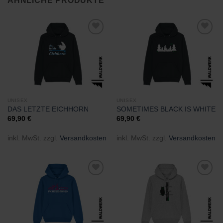
ÄHNLICHE PRODUKTE
Zu
Zu
Wunschliste
Wunschliste
hinzufügen
hinzufügen
UNISEX
UNISEX
DAS LETZTE EICHHORN
SOMETIMES BLACK IS WHITE
69,90
€
69,90
€
inkl. MwSt.
zzgl.
Versandkosten
inkl. MwSt.
zzgl.
Versandkosten
Zu
Zu
Wunschliste
Wunschliste
hinzufügen
hinzufügen