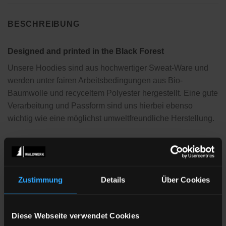
BESCHREIBUNG
Designed and printed in the Black Forest
Unsere Hoodies sind aus hochwertiger Sweat-Ware und
werden unter fairen Arbeitsbedingungen aus Bio-
Baumwolle und recyceltem Polyester hergestellt. Eine gute
Verarbeitung und Passform sind uns hierbei ebenso
wichtig wie eine möglichst umweltfreundliche Herstellung.
Jeder Hoody wird
individuell
für Deine Bestellung hier bei
uns im Schwarzwald bedruckt, die
Siebtransferdrucke
,
die wir verwenden kommen von einem Hersteller auf der
schwäbischen Alb und sind schadstoffgeprüft und
Zustimmung
Details
Über Cookies
nach
Öko-Tex Standard 100 Klasse 1
zertifiziert, das
bedeutet vollkommen unbedenklich und daher auch für
Diese Webseite verwendet Cookies
Kleinkinder und Babies geeignet.