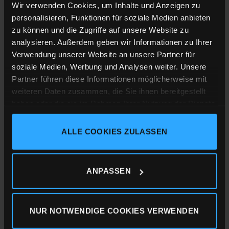
Wir verwenden Cookies, um Inhalte und Anzeigen zu
Da wir jede Bestellung individuell drucken, wäre es schön
personalisieren, Funktionen für soziale Medien anbieten
und vor allem resourcenschonend, wenn Du nicht zur
zu können und die Zugriffe auf unsere Website zu
Auswahl bestellen würdest! Nutze doch einfach unsere
analysieren. Außerdem geben wir Informationen zu Ihrer
Masstabellen, sollte was mal nicht passen, ist ein
Verwendung unserer Website an unsere Partner für
Umtausch natürlich auch kein Problem.
soziale Medien, Werbung und Analysen weiter. Unsere
Partner führen diese Informationen möglicherweise mit
Größe & Passform
weiteren Daten zusammen, die Sie ihnen bereitgestellt
haben oder die sie im Rahmen Ihrer Nutzung der Dienste
Medium Fit
gesammelt haben.
Details
ALLE COOKIES ZULASSEN
Impressum
Datenschutz
Cookie-Erklärung
85% Bio-Baumwolle (gekämmt, ringgesponnen)
15% Polyester
ANPASSEN
350 g/m²
weiche Frottee Innenseite (aufgeraut)
NUR NOTWENDIGE COOKIES VERWENDEN
Kapuze mit Kordel