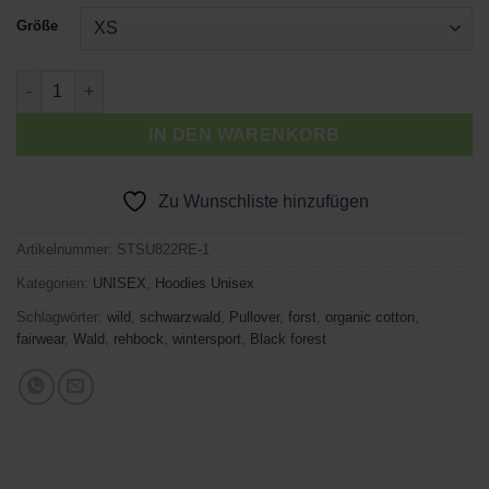
Größe
REHBOCK Menge
IN DEN WARENKORB
Zu Wunschliste hinzufügen
Artikelnummer:
STSU822RE-1
Kategorien:
UNISEX
,
Hoodies Unisex
Schlagwörter:
wild
,
schwarzwald
,
Pullover
,
forst
,
organic cotton
,
fairwear
,
Wald
,
rehbock
,
wintersport
,
Black forest