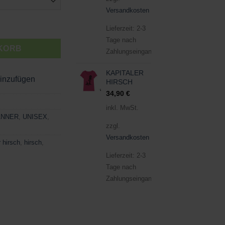
Versandkosten
Lieferzeit:
2-3
Tage nach
KORB
Zahlungseingang
KAPITALER
hinzufügen
HIRSCH
34,90
€
inkl. MwSt.
NNER
,
UNISEX
,
zzgl.
Versandkosten
r hirsch
,
hirsch
,
Lieferzeit:
2-3
Tage nach
Zahlungseingang