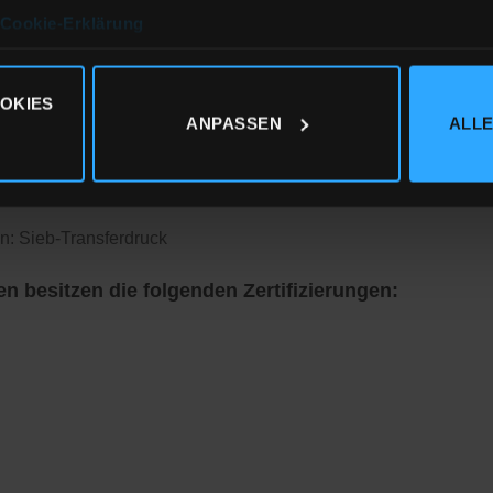
form
Cookie-Erklärung
OKIES
ANPASSEN
ALLE
atware
olle, gekämmt, 15% recyceltes Polyester
n: Sieb-Transferdruck
en besitzen die folgenden Zertifizierungen: