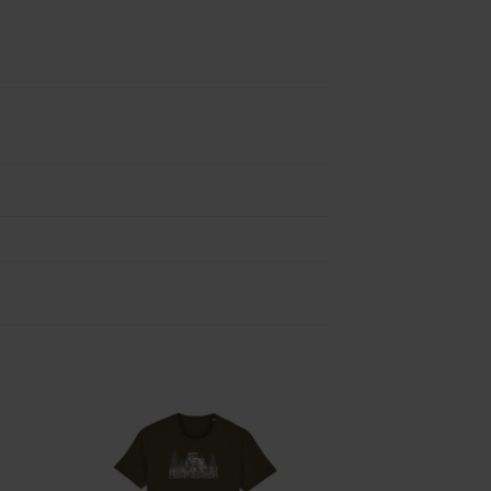
Zu
ste
Wunschliste
gen
hinzufügen