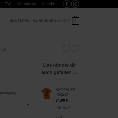
FAQ
Wunschliste
Anmelden
0
ANMELDEN
WARENKORB /
0,00
€
NER
h
Das könnte dir
auch gefallen …
KAPITALER
gseingang
HIRSCH
34,90
€
inkl. MwSt.
zzgl.