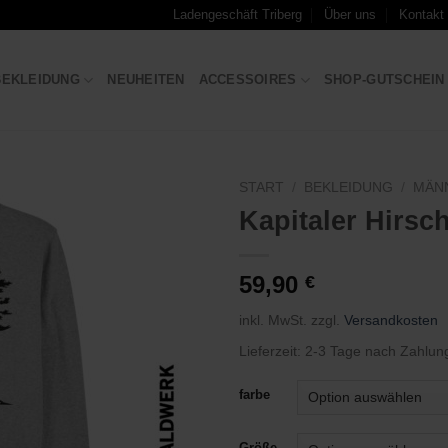
Ladengeschäft Triberg
Über uns
Kontakt
BEKLEIDUNG
NEUHEITEN
ACCESSOIRES
SHOP-GUTSCHEIN
START
/
BEKLEIDUNG
/
MÄN
Kapitaler Hirsc
Zu
Wunschliste
hinzufügen
59,90
€
inkl. MwSt.
zzgl.
Versandkosten
Lieferzeit:
2-3 Tage nach Zahlun
farbe
Größe