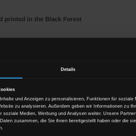
 printed in the Black Forest
rts sind aus hochwertigem Sweat und werden unter fairen Arb
ster hergestellt. Eine gute Verarbeitung und Passform sind uns 
e Herstellung.
Details
ndividuell
für Deine Bestellung hier bei uns im Schwarzwald be
n von einem Hersteller auf der schwäbischen Alb und sind sc
lasse 1
zertifiziert, das bedeutet vollkommen unbedenklich und
Cookies
nhalte und Anzeigen zu personalisieren, Funktionen für soziale
Website zu analysieren. Außerdem geben wir Informationen zu I
ellung individuell drucken, wäre es schön und vor allem resso
r soziale Medien, Werbung und Analysen weiter. Unsere Partner
! Nutze doch einfach unsere Masstabellen. Masstabellen findest 
 Daten zusammen, die Sie ihnen bereitgestellt haben oder die s
erie. Sollte doch was mal nicht passen, ist ein Umtausch natürl
n.