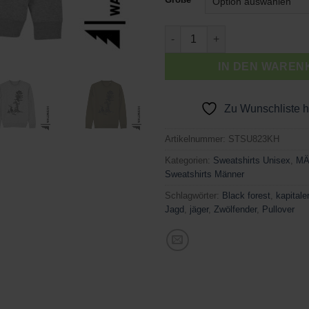
Kapitaler Hirsch Menge
IN DEN WAREN
Zu Wunschliste 
Artikelnummer:
STSU823KH
Kategorien:
Sweatshirts Unisex
,
MÄ
Sweatshirts Männer
Schlagwörter:
Black forest
,
kapitale
Jagd
,
jäger
,
Zwölfender
,
Pullover