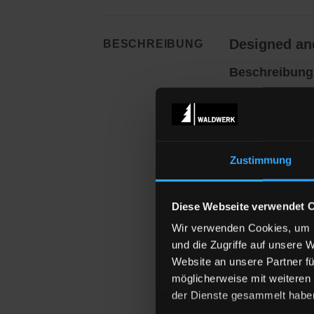
Designed and
BESCHREIBUNG
Beschreibung
Unsere Sweatshi
recyceltem Polye
umweltfreundlich
Zustimmung
Jedes Teil wird
i
verwenden komme
Standard 100 K
Diese Webseite verwendet 
geeignet.
Wir verwenden Cookies, um I
und die Zugriffe auf unsere 
Da wir jede Best
Website an unsere Partner fü
bestellen würdest
möglicherweise mit weiteren
Produktbildergal
der Dienste gesammelt habe