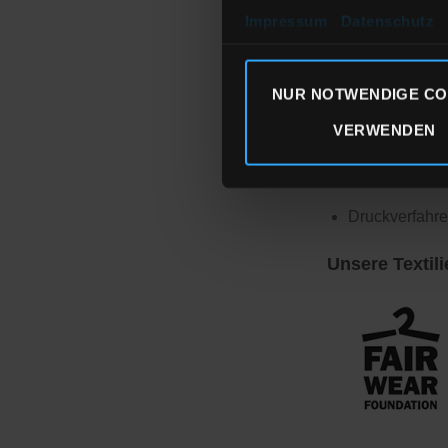
Größe & Pass
Impressum
Datenschutz
Medium Fit
Details
NUR NOTWENDIGE CO
gerauhte Swe
VERWENDEN
85% Biobaumw
350 GSM
Druckverfahre
Unsere Textili