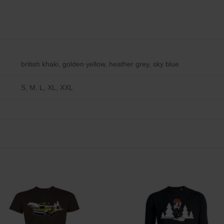
british khaki, golden yellow, heather grey, sky blue
S, M, L, XL, XXL
Zu
Zu
Wunschliste
Wunschli
hinzufügen
hinzufü