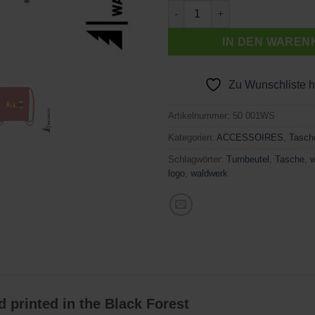
TURNBEUTEL WILDSAU Meng
IN DEN WAREN
Zu Wunschliste 
Artikelnummer:
50 001WS
Kategorien:
ACCESSOIRES
,
Tasch
Schlagwörter:
Turnbeutel
,
Tasche
,
w
logo
,
waldwerk
 printed in the Black Forest