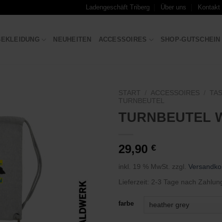
Ladengeschäft Triberg
Über uns
Kontakt
BEKLEIDUNG
NEUHEITEN
ACCESSOIRES
SHOP-GUTSCHEIN
START
/
ACCESSOIRES
/
TA
TURNBEUTEL
TURNBEUTEL 
Zu
Wunschliste
hinzufügen
29,90
€
inkl. 19 % MwSt.
zzgl.
Versandko
Lieferzeit:
2-3 Tage nach Zahlun
farbe