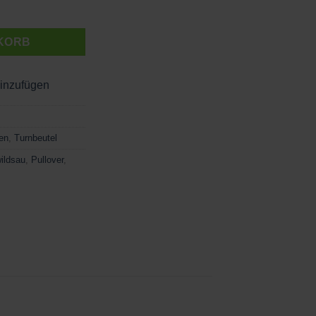
e
KORB
hinzufügen
en
,
Turnbeutel
ildsau
,
Pullover
,