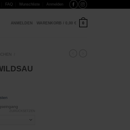
FAQ
Wunschliste
Anmelden
0
ANMELDEN
WARENKORB /
0,00
€
SCHEN
/
WILDSAU
sten
gseingang
ZURÜCKSETZEN