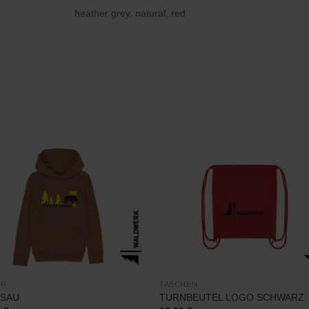
heather grey, natural, red
Zu
Zu
Wunschliste
Wunschli
hinzufügen
hinzufü
ER
TASCHEN
DSAU
TURNBEUTEL LOGO SCHWARZ