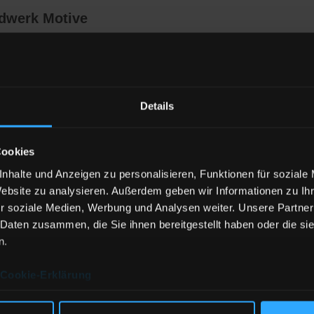
ldwerk Motive
tisch und aus einem umweltfreundlichen Mix aus recycelter Bau
insatzbereit für Abenteuer aller Art.
Details
form
Cookies
nhalte und Anzeigen zu personalisieren, Funktionen für soziale
Website zu analysieren. Außerdem geben wir Informationen zu I
r soziale Medien, Werbung und Analysen weiter. Unsere Partner
 Daten zusammen, die Sie ihnen bereitgestellt haben oder die s
e Baumwolle
n.
r
Cookie-Erklärung
ln am Ende geknotet mit Metallspitzen gegen Ausfransen