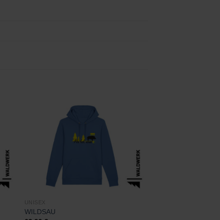
Zu
ste
Wunschliste
gen
hinzufügen
UNISEX
WILDSAU