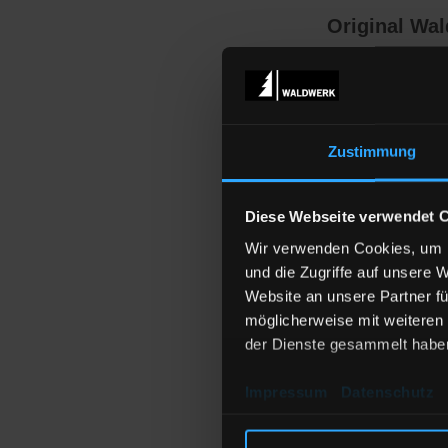
Original Wa
Beschreibung
Unglaublich prak
Turnbeutel stets e
Zustimmung
Größe & Pass
37 x 43 cm
Diese Webseite verwendet 
Wir verwenden Cookies, um I
und die Zugriffe auf unsere 
Website an unsere Partner fü
Details
möglicherweise mit weiteren
80% recycelt
der Dienste gesammelt habe
20% Polyeste
Impressum
Datenschutz
300 gsm
Stabile Korde