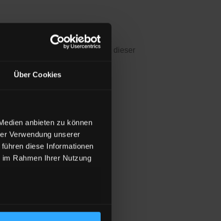
mwolle und Polyester zeigt sich dieser
Über Cookies
 Medien anbieten zu können
hrer Verwendung unserer
 führen diese Informationen
ie im Rahmen Ihrer Nutzung