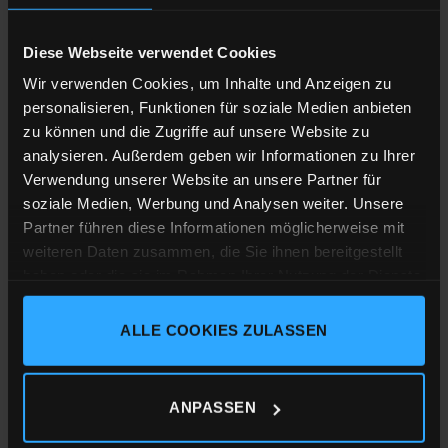
Diese Webseite verwendet Cookies
Wir verwenden Cookies, um Inhalte und Anzeigen zu
personalisieren, Funktionen für soziale Medien anbieten
T-SHIRTS MÄNNER
zu können und die Zugriffe auf unsere Website zu
BLACK FOREST GOOD TIMES
analysieren. Außerdem geben wir Informationen zu Ihrer
34,90
€
Verwendung unserer Website an unsere Partner für
soziale Medien, Werbung und Analysen weiter. Unsere
inkl. MwSt.
zzgl.
Versandkosten
Partner führen diese Informationen möglicherweise mit
weiteren Daten zusammen, die Sie ihnen bereitgestellt
haben oder die sie im Rahmen Ihrer Nutzung der Dienste
gesammelt haben.
Zu
Wunschliste
hinzufügen
ALLE COOKIES ZULASSEN
Impressum
Datenschutz
Cookie-Erklärung
ANPASSEN