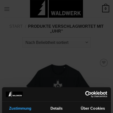
Zum
0
Inhalt
springen
START
/
PRODUKTE VERSCHLAGWORTET MIT
„UHR“
Zu
Wunschliste
hinzufügen
Zustimmung
Details
Über Cookies