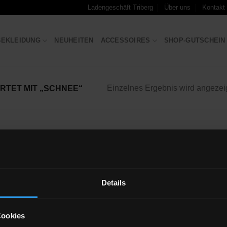
Ladengeschäft Triberg
Über uns
Kontakt
BEKLEIDUNG
NEUHEITEN
ACCESSOIRES
SHOP-GUTSCHEIN
Einzelnes Ergebnis wird angezei
TET MIT „SCHNEE“
iste
gen
Details
Cookies