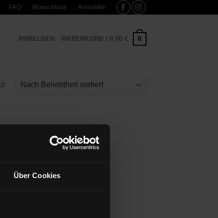
FAQ
Wunschliste
Anmelden
0
ANMELDEN
WARENKORB /
0,00
€
gt
Über Cookies