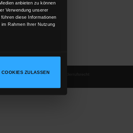
 Medien anbieten zu können
hrer Verwendung unserer
 führen diese Informationen
ie im Rahmen Ihrer Nutzung
 COOKIES ZULASSEN
chutz
|
Cookie-Erklärung
|
AGB
|
Widerrufsrecht