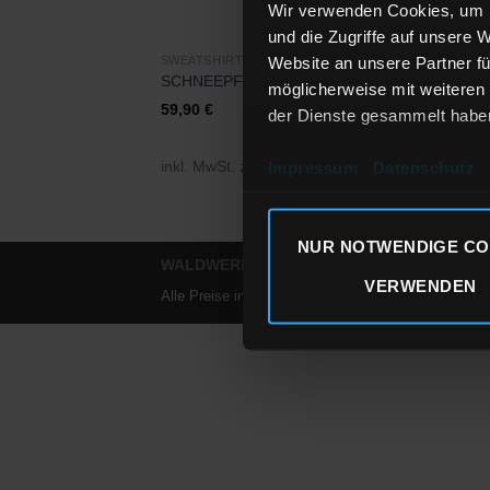
Wir verwenden Cookies, um I
und die Zugriffe auf unsere 
Website an unsere Partner fü
SWEATSHIRTS MÄNNER
SCHNEEPFERDCHEN
möglicherweise mit weiteren
59,90
€
der Dienste gesammelt habe
inkl. MwSt.
zzgl.
Versandkosten
Impressum
Datenschutz
NUR NOTWENDIGE CO
WALDWERK®
| Copyright 2010 - 2024
VERWENDEN
Alle Preise inkl. der gesetzlichen MwSt.