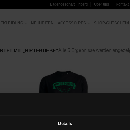
Ladengeschäft Triberg
Über uns
Kontakt
BEKLEIDUNG
NEUHEITEN
ACCESSOIRES
SHOP-GUTSCHEIN
Alle 5 Ergebnisse werden angezei
TET MIT „HIRTEBUEBE“
Zu
iste
Wunschliste
gen
hinzufügen
Details