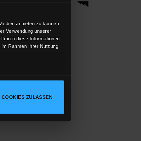
EITENTASCHE
 Medien anbieten zu können
EBUEBE – BLACK FOREST
hrer Verwendung unserer
0
€
 führen diese Informationen
ie im Rahmen Ihrer Nutzung
MwSt.
zzgl.
Versandkosten
 COOKIES ZULASSEN