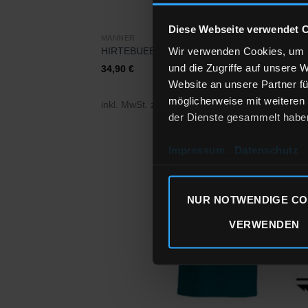
Diese Webseite verwendet 
MÄNNER
Wir verwenden Cookies, um I
HIRTEBUEBE – BLACK FOREST
und die Zugriffe auf unsere 
34,90
€
Website an unsere Partner fü
möglicherweise mit weiteren
inkl. MwSt.
zzgl.
Versandkosten
der Dienste gesammelt habe
Impressum
Datenschutz
Zu
Wunschl
hinzufü
NUR NOTWENDIGE CO
VERWENDEN