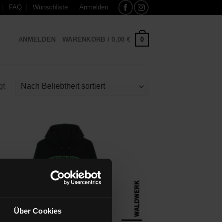
FAQ
Wunschliste
Anmelden
0
ANMELDEN
WARENKORB /
0,00
€
Nach
gt
Beliebtheit
sortiert
Zu
Wunschliste
hinzufügen
Über Cookies