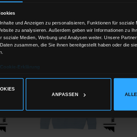
Cookies
MÄNNER
MIT S
nhalte und Anzeigen zu personalisieren, Funktionen für soziale
HIRTEBUEBE – BLACK FOREST
HIRT
Website zu analysieren. Außerdem geben wir Informationen zu I
49,90
€
69,9
r soziale Medien, Werbung und Analysen weiter. Unsere Partner
 Daten zusammen, die Sie ihnen bereitgestellt haben oder die s
inkl. MwSt.
zzgl.
Versandkosten
inkl. 
n.
Cookie-Erklärung
Zu
iste
Wunschliste
gen
hinzufügen
OKIES
ANPASSEN
ALLE